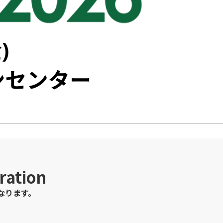
tration
なります。