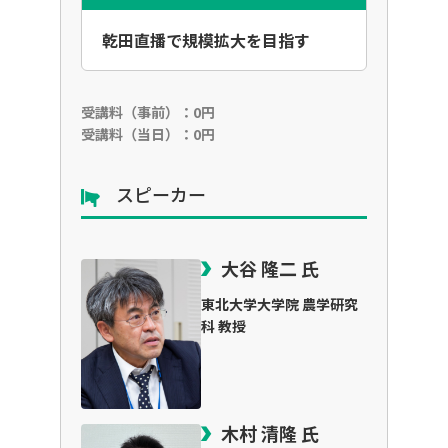
乾田直播で規模拡大を目指す
受講料（事前）：0円
受講料（当日）：0円
スピーカー
大谷 隆二 氏
東北大学大学院 農学研究
科 教授
木村 清隆 氏