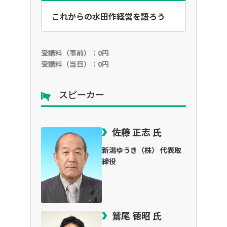
これからの水田作経営を語ろう
受講料（事前）：0円
受講料（当日）：0円
スピーカー
佐藤 正志 氏
新潟ゆうき（株） 代表取
締役
鷲尾 徳昭 氏