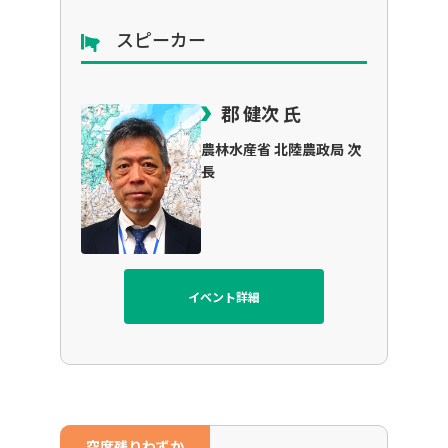
スピーカー
郡 健次 氏
農林水産省 北陸農政局 次
長
イベント詳細
空席残りわずか