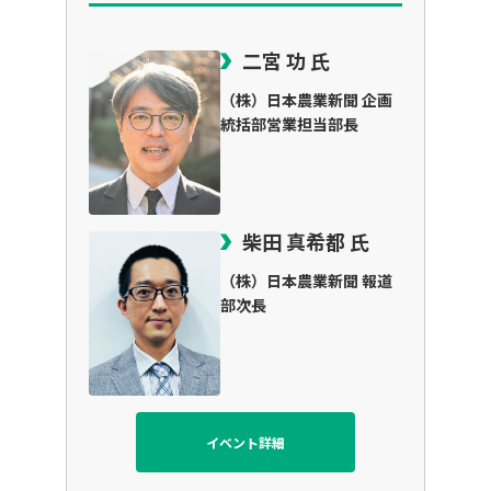
二宮 功 氏
（株）日本農業新聞 企画
統括部営業担当部長
柴田 真希都 氏
（株）日本農業新聞 報道
部次長
イベント詳細