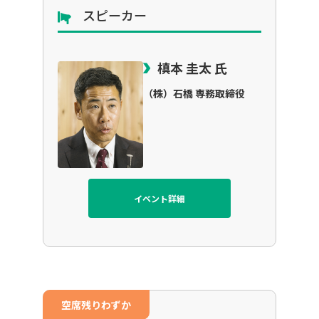
スピーカー
槙本 圭太 氏
（株）石橋 専務取締役
イベント詳細
空席残りわずか