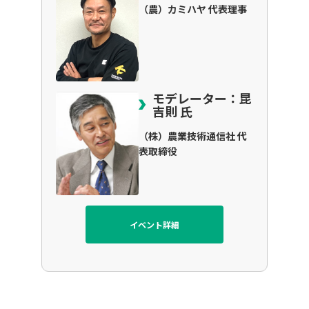
（農）カミハヤ 代表理事
モデレーター：昆
吉則 氏
（株）農業技術通信社 代
表取締役
イベント詳細